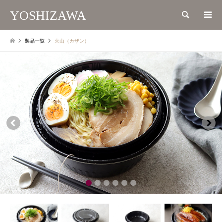
YOSHIZAWA
検索
製品一覧
火山（カザン）
2
3
4
5
6