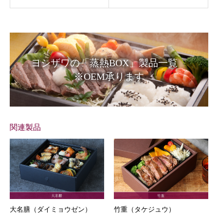
ヨシザワの「蒸熱BOX」製品一覧
※OEM承ります
関連製品
大名膳（ダイミョウゼン）
竹重（タケジュウ）