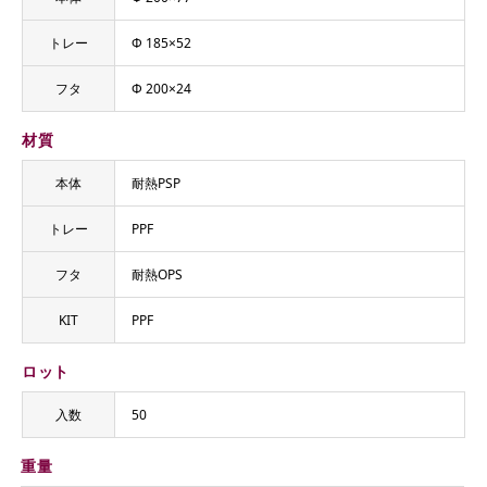
トレー
Φ 185×52
フタ
Φ 200×24
材質
本体
耐熱PSP
トレー
PPF
フタ
耐熱OPS
KIT
PPF
ロット
入数
50
重量