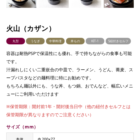
火山（カザン）
丸型
うなぎ
中華料理
丼もの
KIT-1
S紐付きセルフ
容器は耐熱PSPで保温性にも優れ、手で持ちながらの食事も可能
です。
汁漏れしにくい二重嵌合の中皿で、ラーメン、うどん、蕎麦、ス
ープパスタなどの麺料理に特にお勧めです。
もちろん麺以外にも、うな丼、もつ鍋、おでんなど、幅広いメニ
ューにご利用いただけます
※保管期限：開封前1年・開封後当日中（他の紐付きセルフとは
保管期限が異なりますのでご注意ください）
サイズ（mm）
本体
Φ 200×77